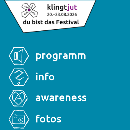
Direkt
zum
Inhalt
programm
info
awareness
fotos