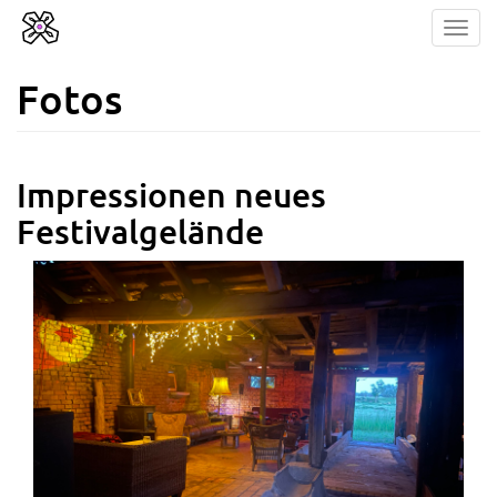
Direkt
Tog
zum
navi
Inhalt
Fotos
Impressionen neues
Festivalgelände